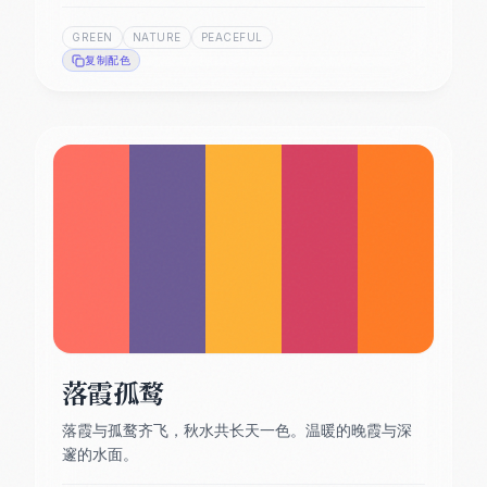
GREEN
NATURE
PEACEFUL
复制配色
落霞孤鹜
落霞与孤鹜齐飞，秋水共长天一色。温暖的晚霞与深
邃的水面。