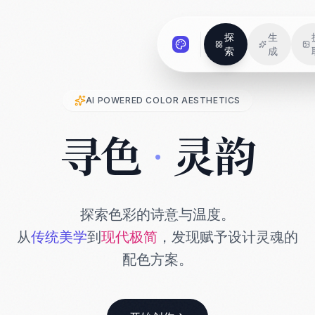
探
生
索
成
AI POWERED COLOR AESTHETICS
寻色
·
灵韵
探索色彩的诗意与温度。
从
传统美学
到
现代极简
，发现赋予设计灵魂的
配色方案。